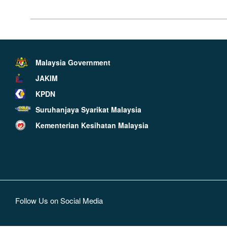
Dimaklumkan bahawa sehingga kini Jabatan Kemajuan Islam
menjalankan aktiviti pensijilan halal dan konsultasi pensi
Bahagian Hab Halal JAKIM/JAIN. JAKIM/JAIN tidak ada kena m
Sebarang bentuk pengiklanan seperti penggunaan kain ren
sekali dan bersalahan dengan Akta Perihal Dagangan 2011(
Malaysia Government
JAKIM
KPDN
Suruhanjaya Syarikat Malaysia
Kementerian Kesihatan Malaysia
Follow Us on Social Media