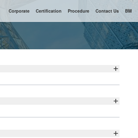
Corporate
Certification
Procedure
Contact Us
BM
add
came into effect on January 1, 2012. With the order, there
add
sue of spelling errors in Jawi in Malaysia Malaysian halal
add