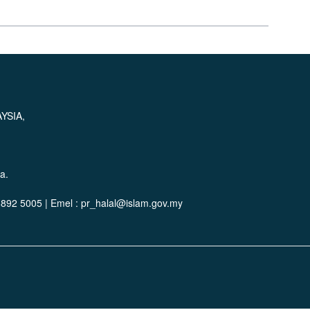
h melantik atau mengiktiraf mana-mana pihak ketiga untuk
n halal Malaysia adalah dinasihatkan berurusan terus dengan
atan konsultasi pensijilan halal.
n pensijilan halal Malaysia adalah tidak dibenarkan sama
YSIA,
a.
-8892 5005 | Emel : pr_halal@islam.gov.my