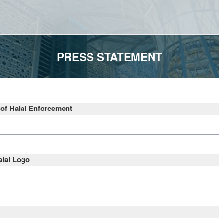
PRESS STATEMENT
 of Halal Enforcement
d to Halal Certification and Marking 2011, Trade Descriptions Act 2011 
ks on products and premises in Malaysia. Implications are as follow:
alal Logo
ng to the statement of Utusan Malaysia dated February 1, 2012 on the is