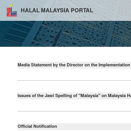
HALAL MALAYSIA PORTAL
Media Statement by the Director on the Implementation
Trade Descriptions relate
are some implications for the use of halal logos and trademar
Issues of the Jawi Spelling of "Malaysia" on Malaysia H
Referri
logo.
Official Notification