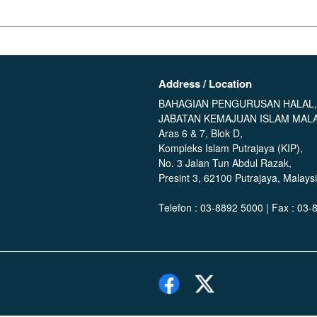
 Malaysia (JAKIM)/ Jabatan Agama Islam Negeri (JAIN) tidak perna
jilan halal. Pihak syarikat yang ingin membuat permohonan pensijila
engena dengan syarikat-syarikat konsultan yang menjalankan perkhidm
tang dan banner yang memaklumkan syarikat sedang dalam permohona
Akta 730)
Address / Location
BAHAGIAN PENGURUSAN HALAL,
JABATAN KEMAJUAN ISLAM MALA
Aras 6 & 7, Blok D,
Kompleks Islam Putrajaya (KIP),
No. 3 Jalan Tun Abdul Razak,
Presint 3, 62100 Putrajaya, Malaysi
Telefon : 03-8892 5000 | Fax : 03