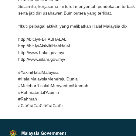
Selain itu, kerjasama ini turut menyentuh pendekatan terb
serta jati diri usahawan Bumiputera yang terlibat.
*Ikuti pelbagai aktiviti yang melibatkan Halal Malaysia di:-
http://bit.ly/FBHABHALAL
http://bit.ly/AktiviitiHabHalal
http://www.halal.gov.my/
http://www.islam.gov.my/
#YakiniHalalMalaysia
#HalalMalaysiaMenerajuiDunia
#MelebarRisalahMenyantuniUmmah
#RahmatanLil’Alamin
#Rahmah
â€‹â€‹â€‹â€‹â€‹â€‹â€‹
Malaysia Government