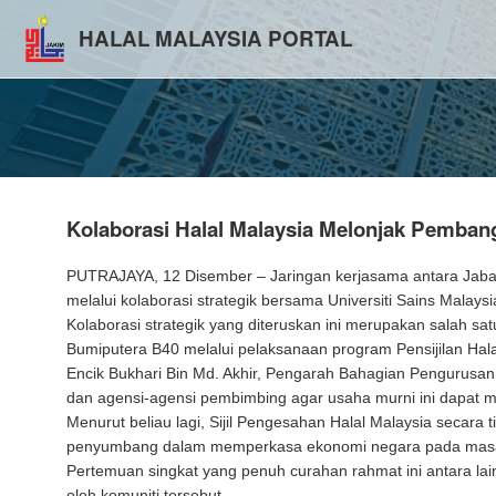
HALAL MALAYSIA PORTAL
Kolaborasi Halal Malaysia Melonjak Pemba
PUTRAJAYA, 12 Disember – Jaringan kerjasama antara Jaba
melalui kolaborasi strategik bersama Universiti Sains Malay
Kolaborasi strategik yang diteruskan ini merupakan salah 
Bumiputera B40 melalui pelaksanaan program Pensijilan 
Encik Bukhari Bin Md. Akhir, Pengarah Bahagian Pengurusan
dan agensi-agensi pembimbing agar usaha murni ini dapat 
Menurut beliau lagi, Sijil Pengesahan Halal Malaysia seca
penyumbang dalam memperkasa ekonomi negara pada mas
Pertemuan singkat yang penuh curahan rahmat ini antara la
oleh komuniti tersebut.