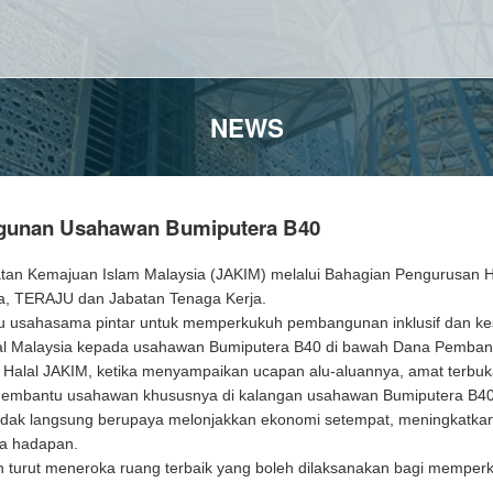
NEWS
ngunan Usahawan Bumiputera B40
tan Kemajuan Islam Malaysia (JAKIM) melalui Bahagian Pengurusan 
sia, TERAJU dan Jabatan Tenaga Kerja.
satu usahasama pintar untuk memperkukuh pembangunan inklusif dan k
Halal Malaysia kepada usahawan Bumiputera B40 di bawah Dana Pemb
 Halal JAKIM, ketika menyampaikan ucapan alu-aluannya, amat terbu
membantu usahawan khususnya di kalangan usahawan Bumiputera B40 un
ra tidak langsung berupaya melonjakkan ekonomi setempat, meningkatk
a hadapan.
in turut meneroka ruang terbaik yang boleh dilaksanakan bagi memper