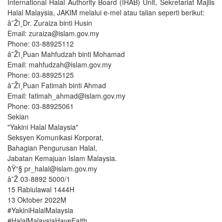
International Halal Authority Board (IHAB) Unit, Sekretariat Majlis
Halal Malaysia, JAKIM melalui e-mel atau talian seperti berikut:
Corp
â˜Žï¸Dr. Zuraiza binti Husin
Email: zuraiza@islam.gov.my
Certif
Phone: 03-88925112
â˜Žï¸Puan Mahfudzah binti Mohamad
Email: mahfudzah@islam.gov.my
Proc
Phone: 03-88925125
â˜Žï¸Puan Fatimah binti Ahmad
Conta
Email: fatimah_ahmad@islam.gov.my
Phone: 03-88925061
B
Sekian
"Yakini Halal Malaysia"
Seksyen Komunikasi Korporat,
Bahagian Pengurusan Halal,
Jabatan Kemajuan Islam Malaysia.
ðŸ“§ pr_halal@islam.gov.my
â˜Ž 03-8892 5000/1
15 Rabiulawal 1444H
13 Oktober 2022M
#YakiniHalalMalaysia
#HalalMalaysiaHaveFaith