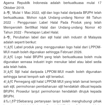
Agama Republik Indonesia adalah berkuatkuasa mulai 17
Oktober 2019.
â–¶ï¸ Mulai 1 Mac 2022, sijil dan logo halal daripada BPJPH telah
berkuatkuasa. Mohon rujuk Undang-undang Nomor 88 Tahun
2022 - Penggunaan Label Halal Pada Produk yang telah
Memperoleh Sertifikat Halal dan Undang-undang Nomor 40
Tahun 2022 - Penetapan Label Halal.
â–¶ï¸ Perubahan label dan sijil halal oleh industri di Malaysia
adalah seperti berikut:
1ï¸âƒ£ Label produk yang menggunakan logo halal dari LPPOM-
MUI masih boleh digunakan sehingga Februari 2026.
2ï¸âƒ£ Logo halal BPJPH yang telah berkuatkuasa boleh mula
digunakan semasa industri ingin menukar label atau label sedia
ada telah habis.
3ï¸âƒ£ Sijil halal daripada LPPOM-MUI masih boleh digunakan
sehingga tamat tempoh sah sijil tersebut.
4ï¸âƒ£ Pemegang sijil halal LPPOM-MUI yang telah tamat tempoh
sah sijil, permohonan pembaharuan sijil hendaklah dibuat kepada
BPJPH. Prosedur lanjut permohonan hendaklah dirujuk kepada
BPJPH.
â‰ï¸ðŸ“žSebarang pertanyaan lanjut boleh menghubungi pihak