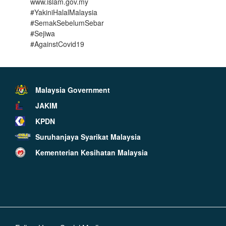
www.islam.gov.my
#YakiniHalalMalaysia
#SemakSebelumSebar
#Sejiwa
#AgainstCovid19
Malaysia Government
JAKIM
KPDN
Suruhanjaya Syarikat Malaysia
Kementerian Kesihatan Malaysia