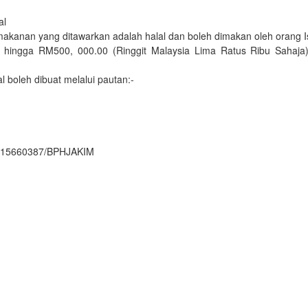
al
akanan yang ditawarkan adalah halal dan boleh dimakan oleh orang 
nda hingga RM500, 000.00 (Ringgit Malaysia Lima Ratus Ribu Saha
l boleh dibuat melalui pautan:-
1115660387/BPHJAKIM