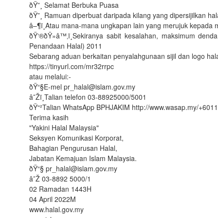
ðŸ”¸ Selamat Berbuka Puasa
ðŸ”¸ Ramuan diperbuat daripada kilang yang dipersijilkan hal
â–¶ï¸Atau mana-mana ungkapan lain yang merujuk kepada m
ðŸ‘®ðŸ»‍â™‚ï¸Sekiranya sabit kesalahan, maksimum de
Penandaan Halal) 2011
Sebarang aduan berkaitan penyalahgunaan sijil dan logo hala
https://tinyurl.com/mr32rrpc
atau melalui:-
ðŸ“§E-mel pr_halal@islam.gov.my
â˜Žï¸Talian telefon 03-88925000/5001
ðŸ“²Talian WhatsApp BPHJAKIM http://www.wasap.my/+60
Terima kasih
"Yakini Halal Malaysia"
Seksyen Komunikasi Korporat,
Bahagian Pengurusan Halal,
Jabatan Kemajuan Islam Malaysia.
ðŸ“§ pr_halal@islam.gov.my
â˜Ž 03-8892 5000/1
02 Ramadan 1443H
04 April 2022M
www.halal.gov.my