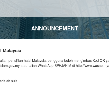
ANNOUNCEMENT
l Malaysia
tan pensijilan halal Malaysia, pengguna boleh mengimbas Kod QR ya
al@islam.gov.my atau talian WhatsApp BPHJAKIM di http://www.wasap
alah sulit.