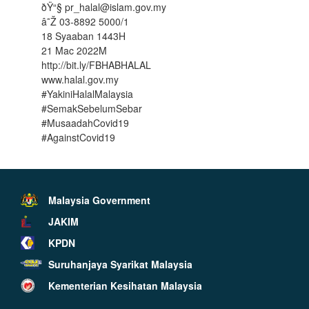
ðŸ“§ pr_halal@islam.gov.my
â˜Ž 03-8892 5000/1
18 Syaaban 1443H
21 Mac 2022M
http://bit.ly/FBHABHALAL
www.halal.gov.my
#YakiniHalalMalaysia
#SemakSebelumSebar
#MusaadahCovid19
#AgainstCovid19
Malaysia Government
JAKIM
KPDN
Suruhanjaya Syarikat Malaysia
Kementerian Kesihatan Malaysia