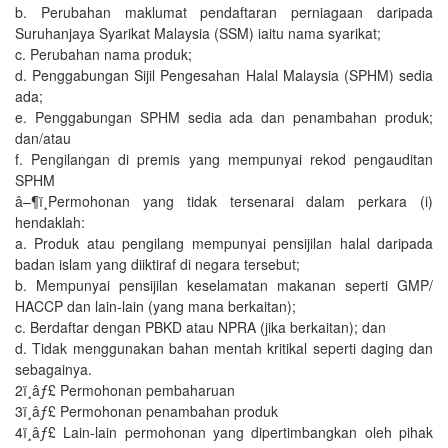
b. Perubahan maklumat pendaftaran perniagaan daripada
Suruhanjaya Syarikat Malaysia (SSM) iaitu nama syarikat;
c. Perubahan nama produk;
d. Penggabungan Sijil Pengesahan Halal Malaysia (SPHM) sedia
ada;
e. Penggabungan SPHM sedia ada dan penambahan produk;
dan/atau
f. Pengilangan di premis yang mempunyai rekod pengauditan
SPHM
â–¶ï¸Permohonan yang tidak tersenarai dalam perkara (i)
hendaklah:
a. Produk atau pengilang mempunyai pensijilan halal daripada
badan islam yang diiktiraf di negara tersebut;
b. Mempunyai pensijilan keselamatan makanan seperti GMP/
HACCP dan lain-lain (yang mana berkaitan);
c. Berdaftar dengan PBKD atau NPRA (jika berkaitan); dan
d. Tidak menggunakan bahan mentah kritikal seperti daging dan
sebagainya.
2ï¸âƒ£ Permohonan pembaharuan
3ï¸âƒ£ Permohonan penambahan produk
4ï¸âƒ£ Lain-lain permohonan yang dipertimbangkan oleh pihak