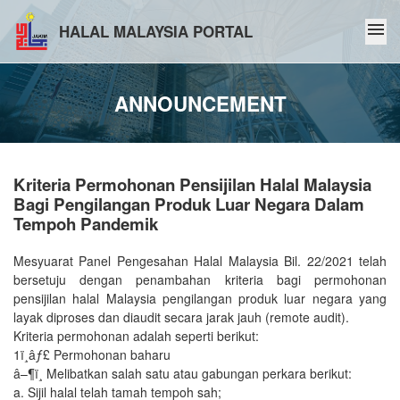
menu
HALAL MALAYSIA PORTAL
ANNOUNCEMENT
Kriteria Permohonan Pensijilan Halal Malaysia
Bagi Pengilangan Produk Luar Negara Dalam
Tempoh Pandemik
Mesyuarat Panel Pengesahan Halal Malaysia Bil. 22/2021 telah
bersetuju dengan penambahan kriteria bagi permohonan
pensijilan halal Malaysia pengilangan produk luar negara yang
layak diproses dan diaudit secara jarak jauh (remote audit).
Kriteria permohonan adalah seperti berikut:
1ï¸âƒ£ Permohonan baharu
â–¶ï¸ Melibatkan salah satu atau gabungan perkara berikut:
a. Sijil halal telah tamah tempoh sah;