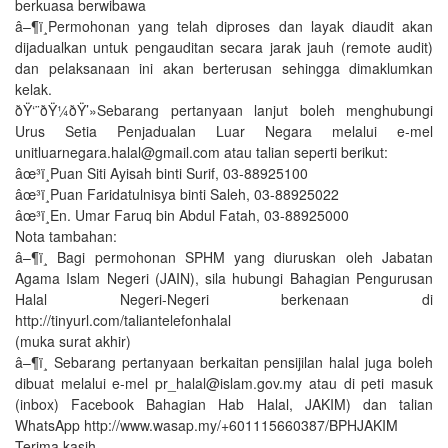
berkuasa berwibawa
â–¶ï¸Permohonan yang telah diproses dan layak diaudit akan
dijadualkan untuk pengauditan secara jarak jauh (remote audit)
dan pelaksanaan ini akan berterusan sehingga dimaklumkan
kelak.
Corp
ðŸ‘¨ðŸ¼‍ðŸ’»Sebarang pertanyaan lanjut boleh menghubungi
Urus Setia Penjadualan Luar Negara melalui e-mel
unitluarnegara.halal@gmail.com atau talian seperti berikut:
Certif
âœ³ï¸Puan Siti Ayisah binti Surif, 03-88925100
âœ³ï¸Puan Faridatulnisya binti Saleh, 03-88925022
Proc
âœ³ï¸En. Umar Faruq bin Abdul Fatah, 03-88925000
Nota tambahan:
Conta
â–¶ï¸ Bagi permohonan SPHM yang diuruskan oleh Jabatan
Agama Islam Negeri (JAIN), sila hubungi Bahagian Pengurusan
Halal Negeri-Negeri berkenaan di
B
http://tinyurl.com/taliantelefonhalal
(muka surat akhir)
â–¶ï¸ Sebarang pertanyaan berkaitan pensijilan halal juga boleh
dibuat melalui e-mel pr_halal@islam.gov.my atau di peti masuk
(inbox) Facebook Bahagian Hab Halal, JAKIM) dan talian
WhatsApp http://www.wasap.my/+601115660387/BPHJAKIM
Terima kasih.