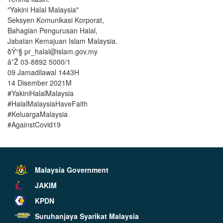
"Yakini Halal Malaysia"
Seksyen Komunikasi Korporat,
Bahagian Pengurusan Halal,
Jabatan Kemajuan Islam Malaysia.
ðŸ“§ pr_halal@islam.gov.my
â˜Ž 03-8892 5000/1
09 Jamadilawal 1443H
14 Disember 2021M
#YakiniHalalMalaysia
#HalalMalaysiaHaveFaith
#KeluargaMalaysia
#AgainstCovid19
Malaysia Government
JAKIM
KPDN
Suruhanjaya Syarikat Malaysia