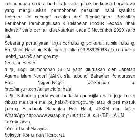
permohonan secara bertulis kepada pihak berkuasa berwibawa
yang menguruskan permohonan pensijilan halal syarikat.
Hebahan ini sebagai susulan dari "Pemakluman Berkaitan
Perubahan Pembungkusan & Pelabelan Produk Kepada Pihak
Industri" yang pernah diuar-uarkan pada 6 November 2020 yang
lalu.
Sebarang pertanyaan lanjut berhubung perkara ini, sila hubungi
En. Mohd Nasir bin Sulaiman di talian 03-88925098 atau e-mel ke
mohd_nasir@islam.gov.my
Nota tambahan:
â–¶ï¸ Bagi permohonan SPHM yang diuruskan oleh Jabatan
Agama Islam Negeri (JAIN), sila hubungi Bahagian Pengurusan
Halal Negeri-Negeri berkenaan di
http://tinyurl.com/taliantelefonhalal
â–¶ï¸ Sebarang pertanyaan berkaitan pensijilan halal juga boleh
dibuat melalui e-mel pr_halal@islam.gov.my atau di peti masuk
(inbox) Facebook Bahagian Hab Halal, JAKIM dan talian
WhatsApp http://www.wasap.my/+601115660387/BPHJAKIM
Terima kasih.
"Yakini Halal Malaysia"
Seksyen Komunikasi Korporat,