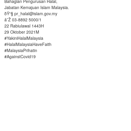
Bahagian Pengurusan Halal,
Jabatan Kemajuan Islam Malaysia.
ðŸ“§ pr_halal@islam.gov.my
â˜Ž 03-8892 5000/1
22 Rabiulawal 1443H
29 Oktober 2021M
#YakiniHalalMalaysia
#HalalMalaysiaHaveFaith
#MalaysiaPrihatin
#AgainstCovid19
Corp
Certif
Proc
Conta
B